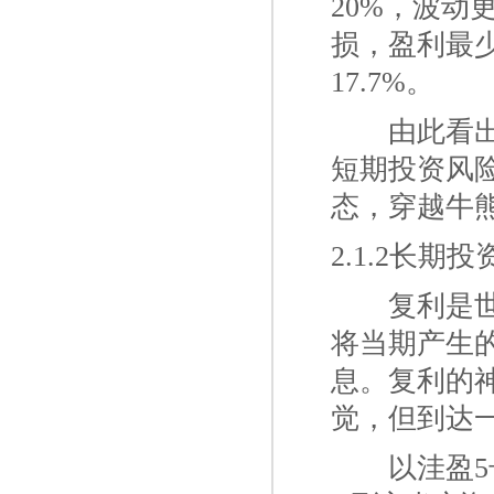
20%，波动
损，盈利最少
17.7%。
一二
由此看
短期投资风
态，穿越牛
2.1.2长
一二
复利是
将当期产生
息。复利的
觉，但到达
一二
以洼盈5