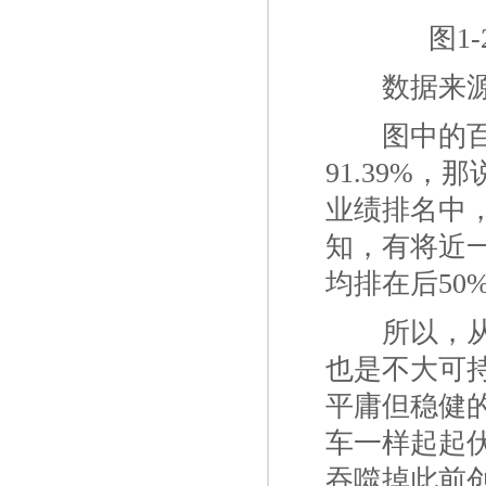
图1
一二
数据来源
一二
图中的百
91.39%，
业绩排名中，
知，有将近
均排在后50
一二
所以，
也是不大可
平庸但稳健
车一样起起
吞噬掉此前