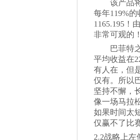
一二
该产品
每年119%
1165.1
非常可观的
一二
巴菲特
平均收益在
有人在，但
仅有。所以
坚持不懈，
像一场马拉
如果时间太
仅赢不了比
2.2战略上